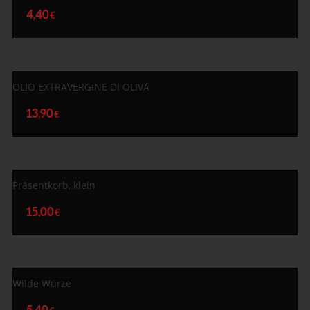
4,40
€
OLIO EXTRAVERGINE DI OLIVA
13,90
€
Präsentkorb, klein
15,00
€
Wilde Würze
5,40