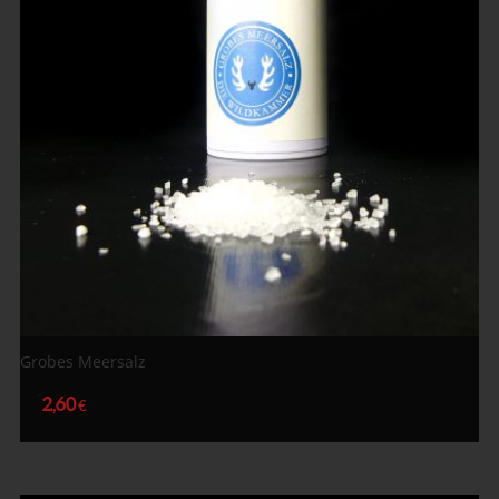
Grobes Meersalz
2,60
€