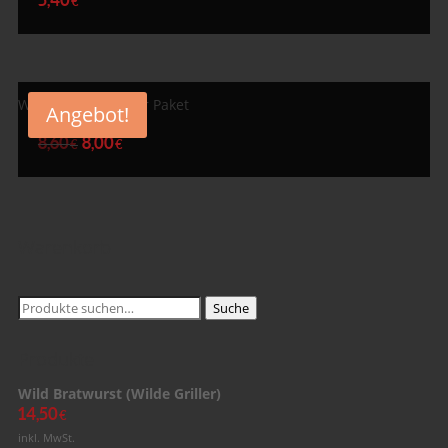
€
Wildes Salz&Pfeffer Paket
Angebot!
8,60
8,00
€
€
Warenkorb
Suche
Suche
nach:
Produkte
Wild Bratwurst (Wilde Griller)
14,50
€
inkl. MwSt.