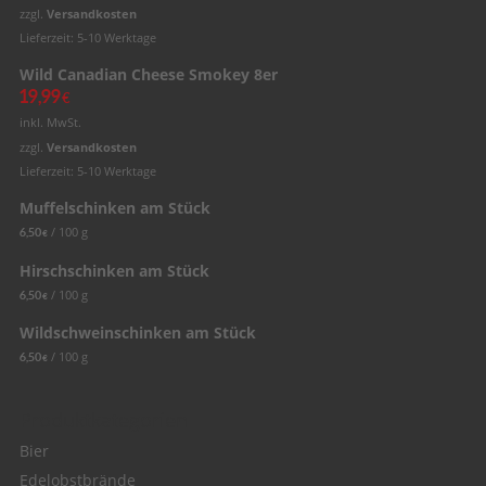
zzgl.
Versandkosten
Lieferzeit: 5-10 Werktage
Wild Canadian Cheese Smokey 8er
19,99
€
inkl. MwSt.
zzgl.
Versandkosten
Lieferzeit: 5-10 Werktage
Muffelschinken am Stück
/
100
g
6,50
€
Hirschschinken am Stück
/
100
g
6,50
€
Wildschweinschinken am Stück
/
100
g
6,50
€
Produktkategorien
Bier
Edelobstbrände