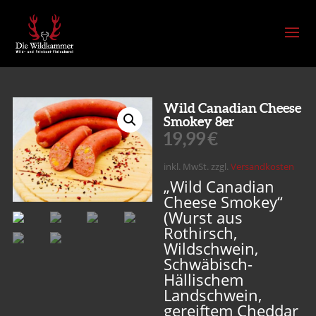
Wild Canadian Cheese
Smokey 8er
19,99
€
inkl. MwSt.
zzgl.
Versandkosten
„Wild Canadian
Cheese Smokey“
(Wurst aus
Rothirsch,
Wildschwein,
Schwäbisch-
Hällischem
Landschwein,
gereiftem Cheddar