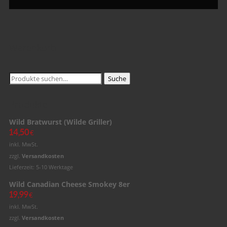
Warenkorb
Suche
Suche
nach:
Produkte
Wild Bratwurst (Wilde Griller)
14,50
€
inkl. MwSt.
zzgl.
Versandkosten
Lieferzeit: 5-10 Werktage
Wild Canadian Cheese Smokey 8er
19,99
€
inkl. MwSt.
zzgl.
Versandkosten