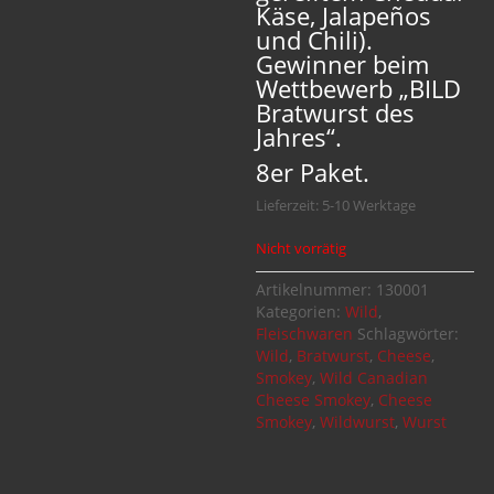
Käse, Jalapeños
und Chili).
Gewinner beim
Wettbewerb „BILD
Bratwurst des
Jahres“.
8er Paket.
Lieferzeit: 5-10 Werktage
Nicht vorrätig
Artikelnummer:
130001
Kategorien:
Wild
,
Fleischwaren
Schlagwörter:
Wild
,
Bratwurst
,
Cheese
,
Smokey
,
Wild Canadian
Cheese Smokey
,
Cheese
Smokey
,
Wildwurst
,
Wurst