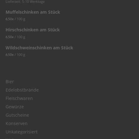
Lieferzeit: 5-10 Werktage
Muffelschinken am Stück
/
100
g
6,50
€
Hirschschinken am Stück
/
100
g
6,50
€
Wildschweinschinken am Stück
/
100
g
6,50
€
Produktkategorien
Bier
Edelobstbrände
Fleischwaren
Gewürze
Gutscheine
Konserven
Unkategorisiert