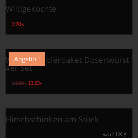
Wildgekochte
3,90
€
Wildes Probierpaket Dosenwurst
Angebot!
4er Set
14,60
13,23
€
€
Hirschschinken am Stück
/
100
g
6,50
€