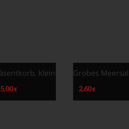
äsentkorb, klein
Grobes Meersal
15,00
2,60
€
€