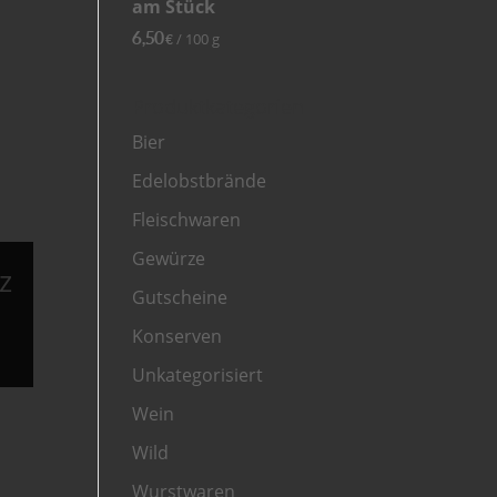
am Stück
6,50
/
100
g
€
Produktkategorien
Bier
Edelobstbrände
Fleischwaren
Gewürze
z
Gutscheine
Konserven
Unkategorisiert
Wein
Wild
Wurstwaren