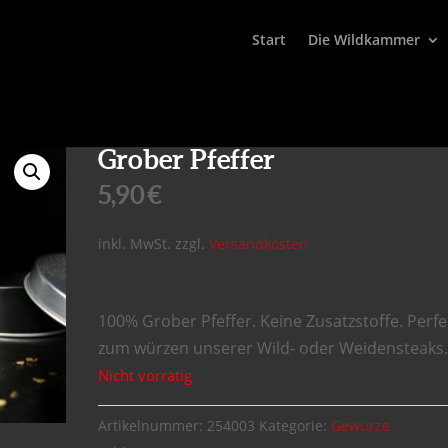
Start
Die Wildkammer
Grober Pfeffer
5,90
€
inkl. MwSt.
zzgl.
Versandkosten
100% Grober Pfeffer. Keine Zusatzstoffe. Perfe
zum würzen unserer Wild- oder Weidensteaks
Nicht vorrätig
Artikelnummer:
254003
Kategorie:
Gewürze