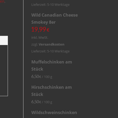
ren
,
Lieferzeit: 5-10 Werktage
Wild Canadian Cheese
Smokey 8er
19,99
€
inkl. MwSt.
zzgl.
Versandkosten
Lieferzeit: 5-10 Werktage
Muffelschinken am
Stück
6,50
/
100
g
€
Hirschschinken am
Stück
6,50
/
100
g
€
Wildschweinschinken