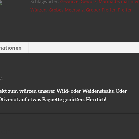
Schlagwörter:
Gewürze
,
Gewürz
,
Marinade
,
marinie
Würzen
,
Grobes Meersalz
,
Grober Pfeffer
,
Pfeffer
rmationen
e.
rfekt zum würzen unserer Wild- oder Weidensteaks. Oder
ivenöl auf etwas Baguette genießen. Herrlich!
len …