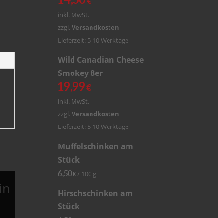
€
inkl. MwSt.
zzgl.
Versandkosten
Lieferzeit: 5-10 Werktage
Wild Canadian Cheese
Smokey 8er
19,99
€
inkl. MwSt.
zzgl.
Versandkosten
Lieferzeit: 5-10 Werktage
Muffelschinken am
Stück
6,50
/
100
g
€
in
Hirschschinken am
Stück