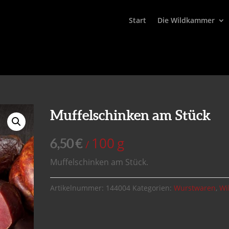
Start
Die Wildkammer
Muffelschinken am Stück
100
g
6,50
€
/
Muffelschinken am Stück.
Artikelnummer:
144004
Kategorien:
Wurstwaren
,
Wi