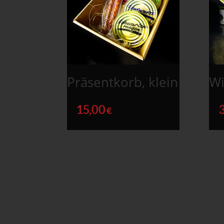
Präsentkorb, klein
Wi
15,00
€