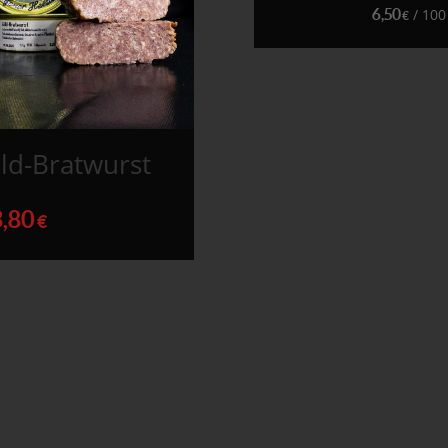
6,50
/
100
€
ld-Bratwurst
3,80
€