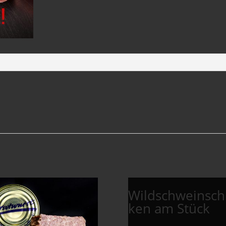
Wildschweinsch
ken am Stück