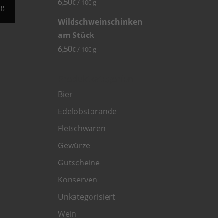
6,50
/
100
g
€
g
Wildschweinschinken
am Stück
6,50
/
100
g
€
Produktkategorien
Bier
Edelobstbrände
Fleischwaren
Gewürze
Gutscheine
Konserven
Unkategorisiert
Wein