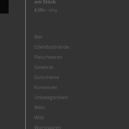
am Stück
6,50
/
100
g
€
Produktkategorien
Bier
Edelobstbrände
Fleischwaren
Gewürze
Gutscheine
Konserven
Unkategorisiert
Wein
Wild
Wurstwaren