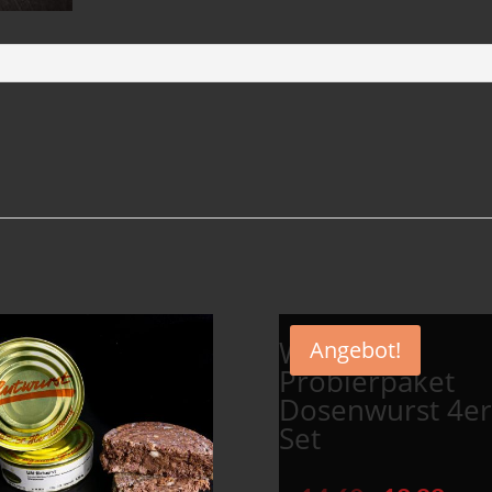
Wildes
Angebot!
Probierpaket
Dosenwurst 4er
Set