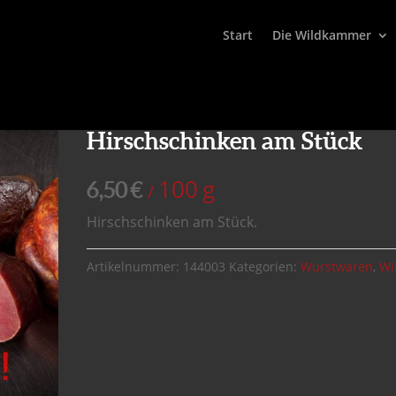
Start
Die Wildkammer
Hirschschinken am Stück
100
g
6,50
€
/
Hirschschinken am Stück.
Artikelnummer:
144003
Kategorien:
Wurstwaren
,
Wi