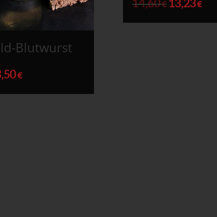
14,60
13,23
€
€
ld-Blutwurst
3,50
€