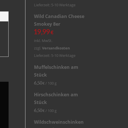
Lieferzeit: 5-10 Werktage
Wild Canadian Cheese
Smokey 8er
19,99
€
inkl. MwSt.
zzgl.
Versandkosten
Lieferzeit: 5-10 Werktage
Muffelschinken am
Stück
6,50
/
100
g
€
Hirschschinken am
Stück
6,50
/
100
g
€
Wildschweinschinken