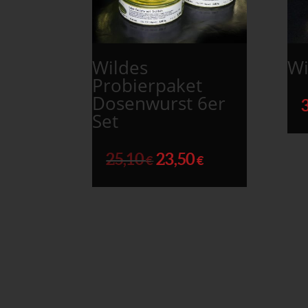
Wildes
Wi
Probierpaket
Dosenwurst 6er
Set
25,10
23,50
€
€