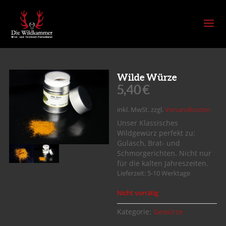
Wilde Würze
5,40
€
inkl. MwSt.
zzgl.
Versandkosten
Unser Klassisches
Wildgewürz perfekt zu:
Gulasch, Brat- und
Schmorgerichten. Nicht nur
für die kalten Jahreszeiten.
Lieferzeit: 5-10 Werktage
Nicht vorrätig
Kategorie:
Gewürze