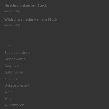
Hirschschinken am Stück
/
100
g
6,50
€
Wildschweinschinken am Stück
/
100
g
6,50
€
Produktkategorien
Bier
Edelobstbrände
Fleischwaren
Gewürze
Gutscheine
Konserven
Unkategorisiert
Wein
Wild
Wurstwaren