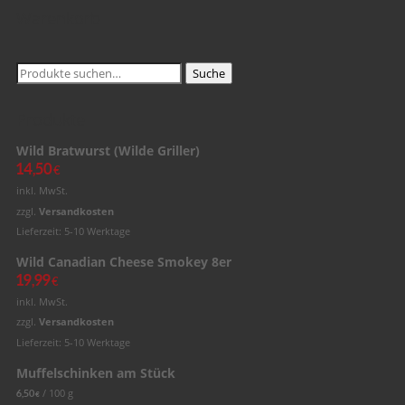
Warenkorb
Suche
Suche
nach:
Produkte
Wild Bratwurst (Wilde Griller)
14,50
€
inkl. MwSt.
zzgl.
Versandkosten
Lieferzeit: 5-10 Werktage
Wild Canadian Cheese Smokey 8er
19,99
€
inkl. MwSt.
zzgl.
Versandkosten
Lieferzeit: 5-10 Werktage
Muffelschinken am Stück
/
100
g
6,50
€