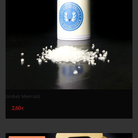
Grobes Meersalz
2,60
€