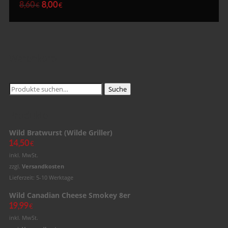
8,60
8,00
€
€
Warenkorb
Suche
Suche
nach:
Produkte
Wild Bratwurst (Wilde Griller)
14,50
€
inkl. MwSt.
zzgl.
Versandkosten
Lieferzeit: 5-10 Werktage
Wild Canadian Cheese Smokey 8er
19,99
€
inkl. MwSt.