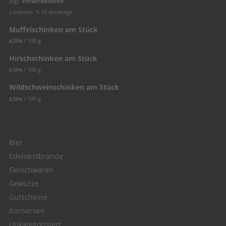
zzgl.
Versandkosten
Lieferzeit: 5-10 Werktage
Muffelschinken am Stück
/
100
g
6,50
€
Hirschschinken am Stück
/
100
g
6,50
€
Wildschweinschinken am Stück
/
100
g
6,50
€
Produktkategorien
Bier
Edelobstbrände
Fleischwaren
Gewürze
Gutscheine
Konserven
Unkategorisiert