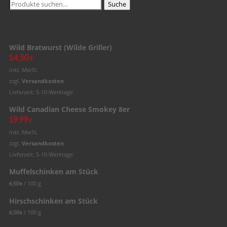
Suche
Suche
nach:
Produkte
Wild Bratwurst (Wilde Griller)
14,50
€
inkl. MwSt.
zzgl.
Versandkosten
Lieferzeit: 5-10 Werktage
Wild Canadian Cheese Smokey 8er
19,99
€
inkl. MwSt.
zzgl.
Versandkosten
Lieferzeit: 5-10 Werktage
Muffelschinken am Stück
/
100
g
6,50
€
Hirschschinken am Stück
/
100
g
6,50
€