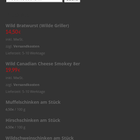
nach:
Produkte
Wild Bratwurst (Wilde Griller)
14,50
€
inkl. MwSt.
zzgl.
Versandkosten
Lieferzeit: 5-10 Werktage
Wild Canadian Cheese Smokey 8er
19,99
€
inkl. MwSt.
zzgl.
Versandkosten
Lieferzeit: 5-10 Werktage
Muffelschinken am Stück
/
100
g
6,50
€
Hirschschinken am Stück
/
100
g
6,50
€
Wildschweinschinken am Stück