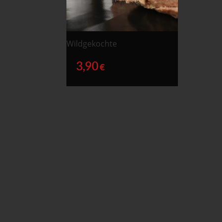
Wildgekochte
3,90
€