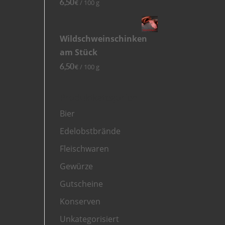
6,50
/
100
g
€
Wildschweinschinken
am Stück
6,50
/
100
g
€
Produktkategorien
Bier
Edelobstbrände
Fleischwaren
Gewürze
Gutscheine
Konserven
Unkategorisiert