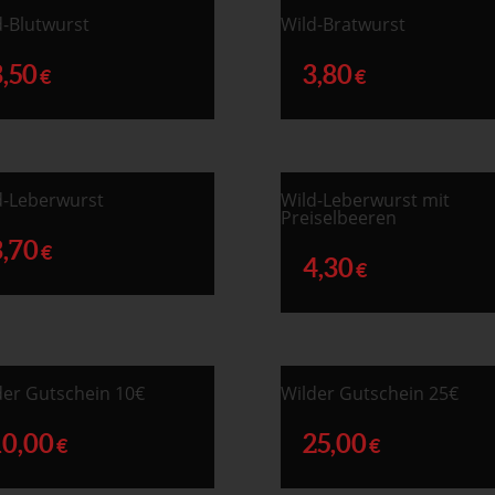
d-Blutwurst
Wild-Bratwurst
3,50
3,80
€
€
d-Leberwurst
Wild-Leberwurst mit
Preiselbeeren
3,70
€
4,30
€
der Gutschein 10€
Wilder Gutschein 25€
10,00
25,00
€
€