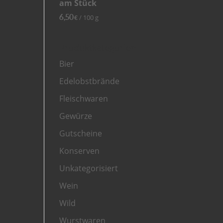
am Stück
6,50
/
100
g
€
Produktkategorien
Bier
Edelobstbrände
Fleischwaren
Gewürze
Gutscheine
Konserven
Unkategorisiert
Wein
Wild
Wurstwaren