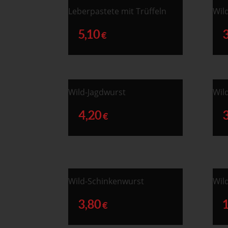
Leberpastete mit Trüffeln
Wil
5,10
€
Wild-Jagdwurst
Wil
4,20
€
Wild-Schinkenwurst
Wil
3,80
€