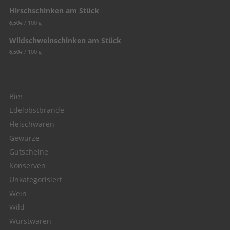
Hirschschinken am Stück
/
100
g
6,50
€
Wildschweinschinken am Stück
/
100
g
6,50
€
Produktkategorien
Bier
Edelobstbrände
Fleischwaren
Gewürze
Gutscheine
Konserven
Unkategorisiert
Wein
Wild
Wurstwaren