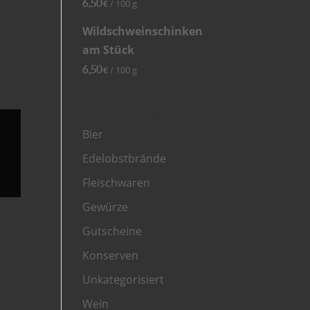
6,50
/
100
g
€
Wildschweinschinken
am Stück
6,50
/
100
g
€
Produktkategorien
Bier
Edelobstbrände
Fleischwaren
Gewürze
Gutscheine
Konserven
Unkategorisiert
Wein