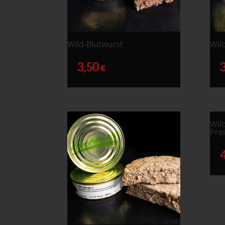
Wild-Blutwurst
Wil
3,50
€
Wil
Pre