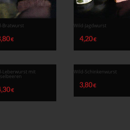
d-Bratwurst
Wild-Jagdwurst
3,80
4,20
€
€
d-Leberwurst mit
Wild-Schinkenwurst
iselbeeren
3,80
€
4,30
€